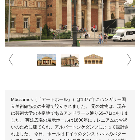
Műcsarnok（「アートホール」）は1877年にハンガリー国
立美術館協会の主導で設立されました。 元の建物は、現在
は芸術大学の本拠地であるアンドラーシ通り69–71にありま
した。 英雄広場の展示ホールは1896年にミレニアムのお祝
いのために建てられ、アルバートシケダンツによって設計さ
れました。 今日、ホールはドイツのクンストハレのパター