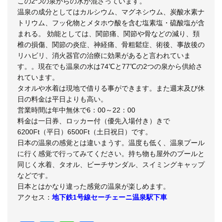
この2つの泉からの水が混ざっています。
温泉の成分としてはカルシウム、マグネシウム、炭酸水素ナ
トリウム、フッ化物とメタホウ酸を含む塩素塩・硫酸塩が含
まれる。 効能としては、関節痛、関節や骨などの減り、頚
椎の損傷、関節の炎症、神経痛、骨粗鬆症、術後、事故後の
リハビリ、消火器官の治療に効果があると言われていま
す。。現在でも温泉の水は74℃と77℃の2つの泉から供給さ
れています。
タオルや水着は現地で借りる事ができます。また週末及び休
日の料金は平日よりも高い。
営業時間は年中無休で6：00～22：00
料金は一日券、ロッカー付（優先入場付き）きで
6200Ft（平日）6500Ft（土日祝日）です。
日本の温泉の感覚とは違いまうす。温度も低く、温泉プール
に行く感覚で行ってみてください。持ち物も屋外のプールと
同じく水着、タオル、ビーチサンダル、スイミングキャップ
などです。
日本とはかなり違った感覚の温泉が楽しめます。
アクセス：
地下鉄1号線セーチェーニ温泉駅下車