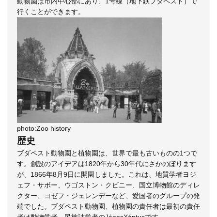
動物園は市内中心部にあり、1号線（地下鉄ブダペスト）で
行くことができます。
photo:Zoo history
歴史
ブダペスト動物園と植物園は、世界で最も古いものの1つで
す。創設のアイデアは1820年から30年代にさかのぼります
が、1866年8月9日に開園しました。これは、地質学者ヨジ
ェフ・サボー、ウゴストン・クビニー、国立博物館のディレ
クター、ヨゼフ・ジェレンデーなど、愛国者のグループの発
端でした。ブダペスト動物園、植物園の責任者は最初の責任
者は動物学者、民族誌学者のJánosXántusです。