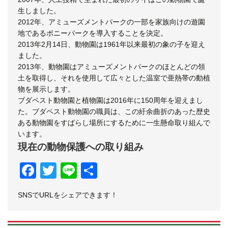
生しました。
2012年、アミューズメントパークの一部を家族向けの遊園
地であるポニーパークを導入することを決定。
2013年2月14日、動物園は1961年以来最初の象の子を迎え
ました。
2013年、動物園はアミューズメントパークのほとんどの領
土を取得し、それを使用して広々とした温室で亜熱帯の動植
物を展示します。
ブダペスト動物園と植物園は2016年に150周年を迎えまし
た。ブダペスト動物園の職員は、この紆余曲折のあった歴史
ある動物園をすばらし場所にするために一生懸命取り組んで
います。
現在の動物保護への取り組み
Facebook
Twitter
Line
共
有
SNSでURLをシェアできます！