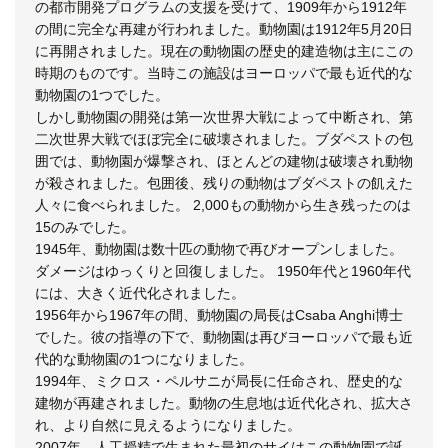
の都市開発プログラムの支援を受けて、1909年から1912年
の間に完全な再建が行われました。動物園は1912年5月20日
に再開されました。現在の動物園の歴史的建造物は主にこの
時期のものです。当時この施設はヨーロッパで最も近代的な
動物園の1つでした。
しかし動物園の開発は第一次世界大戦によって中断され、第
二次世界大戦でほぼ完全に破壊されました。ブダペストの包
囲では、動物園が爆撃され、ほとんどの建物は破壊され動物
が殺されました。包囲後、残りの動物はブダペストの飢えた
人々に食べられました。 2,000もの動物から生き残ったのは
15のみでした。
1945年、動物園は数十匹の動物で再びオープンしました。
ダメージはゆっくりと回復しました。 1950年代と1960年代
には、大きく近代化されました。
1956年から1967年の間、動物園の局長はCsaba Anghi博士
でした。彼の指導の下で、動物園は再びヨーロッパで最も近
代的な動物園の1つになりました。
1994年、ミクロス・ペルサニが局長に任命され、歴史的な
建物が再建されました。動物の生息地は近代化され、拡大さ
れ、より自然に見えるようになりました。
2007年、人工授精で生まれた最初のサイはこの動物園で誕