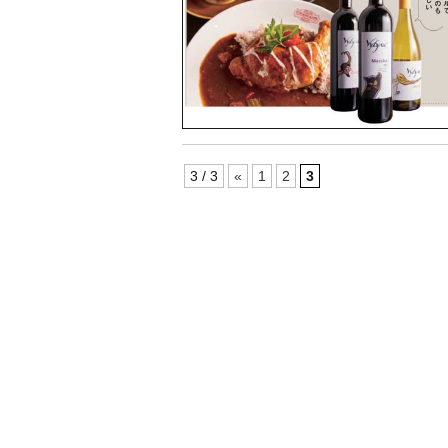
3 / 3
«
1
2
3