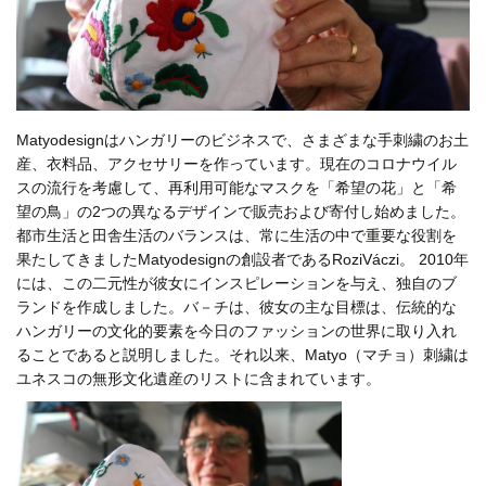
Matyodesignはハンガリーのビジネスで、さまざまな手刺繍のお土
産、衣料品、アクセサリーを作っています。現在のコロナウイル
スの流行を考慮して、再利用可能なマスクを「希望の花」と「希
望の鳥」の2つの異なるデザインで販売および寄付し始めました。
都市生活と田舎生活のバランスは、常に生活の中で重要な役割を
果たしてきましたMatyodesignの創設者であるRoziVáczi。 2010年
には、この二元性が彼女にインスピレーションを与え、独自のブ
ランドを作成しました。バ－チは、彼女の主な目標は、伝統的な
ハンガリーの文化的要素を今日のファッションの世界に取り入れ
ることであると説明しました。それ以来、Matyo（マチョ）刺繍は
ユネスコの無形文化遺産のリストに含まれています。