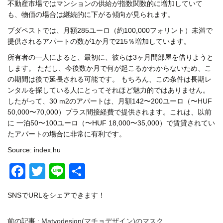
不動産市場ではマンションの供給が指数関数的に増加していて
も、物価の場合は継続的に下がる傾向が見られます。
ブダペストでは、月額285ユーロ（約100,000フォリント）未満で
提供されるアパートの数が1か月で215％増加しています。
所有者の一人によると、最初に、彼らは3ヶ月間部屋を借りようと
します。 ただし、今後数か月で何が起こるかわからないため、こ
の期間は後で延長される可能です。 もちろん、この条件は長期レ
ンタルを探している人にとってそれほど魅力的ではありません。
したがって、30 m2のアパートは、月額142〜200ユーロ（〜HUF
50,000〜70,000）プラス間接経費で提供されます。これは、以前
に 一泊50〜100ユーロ（〜HUF 18,000〜35,000）で賃貸されてい
たアパートの場合に非常に有利です。
Source: index.hu
Facebook
Twitter
Line
共
有
SNSでURLをシェアできます！
前の記事 :
Matyodesign(マチョデザイン)のマスク