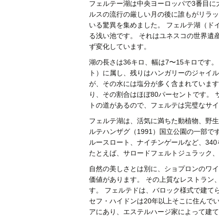
フェルテー湖は中央ヨーロッパで3番目に
ルスの流行の厳しい月の後に誰もがリラックスす
いる驚異を集めました。 フェルテ湖（ド
る浅い池です。 それはユネスコの世界遺
ず変化しています。
湖の長さは36キロ、幅は7〜15キロです
ト）に属し、残りはハンガリーのジャイル
が、その水には塩分が多く含まれています
り、その割合はほぼ80パーセントです。
トの道があるので、フェルテは完璧なサイ
フェルテ湖は、活気に満ちた動植物、野生
ルテハンザグ（1991）国立公園の一部
ルースロート、ナイチンゲールなど、34
たとえば、サロードフェルトジュラック、
自然の美しさとは別に、ショプロンのワイ
価値があります。 その上質なレストラン
す。 フェルテドは、バロック様式で建て
セフ・ハイドンは20年以上そこに住んで
アにあり、エステルハージ家によって建て