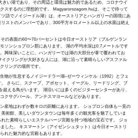
大きい湖であり、その周辺と環境は魅力的であるため、コロナウイ
るのに理想的です。 Magyarorszagom.huは、そこで待って
イツ語でノイジードル湖）は、オーストリアとハンガリーの国境にあ
産リストのメンバーであり、300平方キロメートル以上の水面は絶え
。 その表面の60〜70パーセントは今日オーストリア（ブルゲンラン
モソンショプロン郡にあります。 湖の平均水深は0.7メートルです
。興味深いことに、ハンガリーでは湖の大部分が葦で覆われてお
 サイクリングが大好きな人には、湖に沿って素晴らしいアスファル
クリングの場所です。
生物が生息するノイジードラー湖–ゼーウィンケル（1992）とフェ
です。 さらに、スクープ、アボセット、イーグル、リードリング、ブ
0を超える鳥がいます。 湖沿いには多くのビジターセンターがあり、
コクサグバール、アンテスマヨールなどがあります。
ン産地はわずか数キロの距離にあります。 ショプロン自体も一見の
、美術館、美しいダウンタウンは毎年多くの観光客を魅了していま
られた素晴らしいエステルハージ宮殿を持つ地域の宝石です。 ジョ
いました。 キスマートン（アイゼンシュタット）は今日オーストリ
られた魅力的な宮殿もあります。