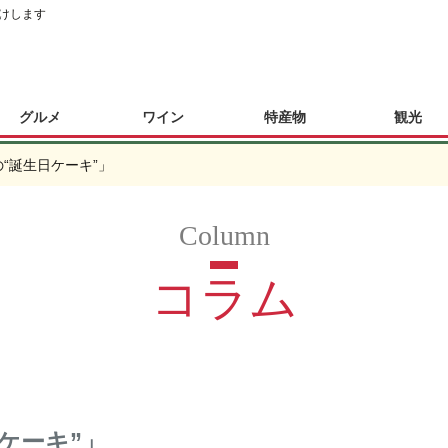
けします
グルメ
ワイン
特産物
観光
“誕生日ケーキ”」
コラム
ケーキ”」