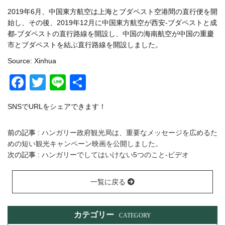
2019年6月、中国東方航空は上海とブダペスト空港間の直行便を開
始し、その後、2019年12月に中国東方航空が西安-ブダペストと成
都-ブダペストの直行路線を開設し、中国の海南航空が中国の重慶
市とブダペストを結ぶ直行路線を開設しました。
Source: Xinhua
Facebook
Twitter
Line
共
有
SNSでURLをシェアできます！
前の記事 :
ハンガリー政府観光局は、重要なメッセージを広めるた
めの短い観光キャンペーン映画を公開しました。
次の記事 :
ハンガリーでしてはいけない5つのこと-ビデオ
一覧に戻る
カテゴリー
CATEGORY