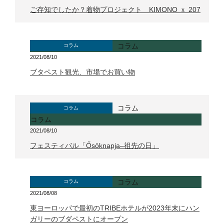
ご存知でしたか？着物プロジェクト KIMONO ｘ 207
コラム
コラム
2021/08/10
ブタペスト観光、市場でお買い物
コラム
コラム
コラム
2021/08/10
フェスティバル「Ősöknapja–祖先の日」
コラム
コラム
2021/08/08
東ヨーロッパで最初のTRIBEホテルが2023年末にハン
ガリーのブダペストにオープン