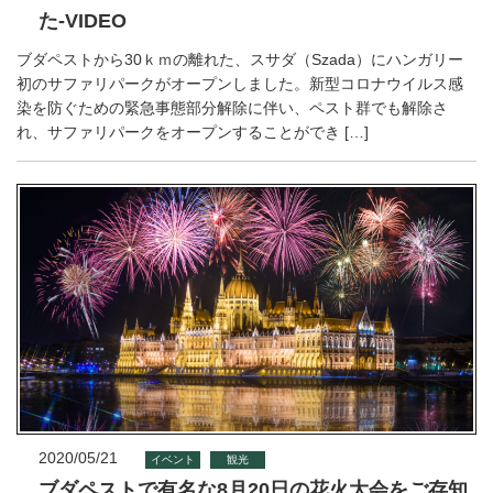
た-VIDEO
ブダペストから30ｋｍの離れた、スサダ（Szada）にハンガリー
初のサファリパークがオープンしました。新型コロナウイルス感
染を防ぐための緊急事態部分解除に伴い、ペスト群でも解除さ
れ、サファリパークをオープンすることができ […]
2020/05/21
イベント
観光
ブダペストで有名な8月20日の花火大会をご存知