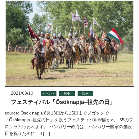
2021/08/10
イベント
歴史
観光
フェスティバル「Ősöknapja–祖先の日」
source: Ősök napja 8月13日から15日までブガックで
「Ősöknapja–祖先の日」を祝うフェスティバルが開かれ、55のプ
ログラム行われます。 ハンガリー政府は、ハンガリー国家の創設
日を祝うために、3 […]