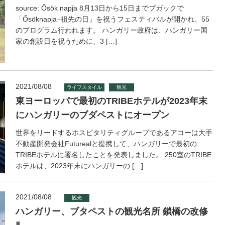
source: Ősök napja 8月13日から15日までブガックで
「Ősöknapja–祖先の日」を祝うフェスティバルが開かれ、55
のプログラム行われます。 ハンガリー政府は、ハンガリー国
家の創設日を祝うために、3 […]
2021/08/08
ライフスタイル
観光
東ヨーロッパで最初のTRIBEホテルが2023年末
にハンガリーのブダペストにオープン
世界をリードするホスピタリティグループであるアコーは大手
不動産開発会社Futurealと提携して、ハンガリーで最初の
TRIBEホテルに署名したことを発表しました。 250室のTRIBE
ホテルは、2023年末にハンガリーの […]
2021/08/08
観光
ハンガリー、ブタペストの観光名所 鎖橋の改修