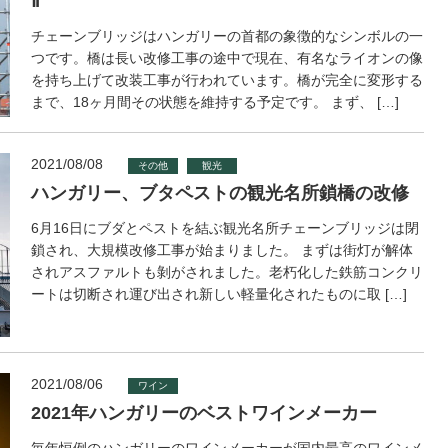
Ⅱ
チェーンブリッジはハンガリーの首都の象徴的なシンボルの一
つです。橋は長い改修工事の途中で現在、有名なライオンの像
を持ち上げて改装工事が行われています。橋が完全に変形する
まで、18ヶ月間その状態を維持する予定です。 まず、 […]
2021/08/08
その他
観光
ハンガリー、ブタペストの観光名所鎖橋の改修
6月16日にブダとペストを結ぶ観光名所チェーンブリッジは閉
鎖され、大規模改修工事が始まりました。 まずは街灯が解体
されアスファルトも剝がされました。老朽化した鉄筋コンクリ
ートは切断され運び出され新しい軽量化されたものに取 […]
2021/08/06
ワイン
2021年ハンガリーのベストワインメーカー