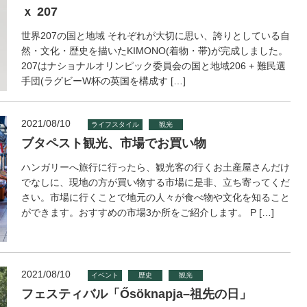
ｘ 207
世界207の国と地域 それぞれが大切に思い、誇りとしている自
然・文化・歴史を描いたKIMONO(着物・帯)が完成しました。
207はナショナルオリンピック委員会の国と地域206 + 難民選
手団(ラグビーW杯の英国を構成す […]
2021/08/10
ライフスタイル
観光
ブタペスト観光、市場でお買い物
ハンガリーへ旅行に行ったら、観光客の行くお土産屋さんだけ
でなしに、現地の方が買い物する市場に是非、立ち寄ってくだ
さい。市場に行くことで地元の人々が食べ物や文化を知ること
ができます。おすすめの市場3か所をご紹介します。 P […]
2021/08/10
イベント
歴史
観光
フェスティバル「Ősöknapja–祖先の日」