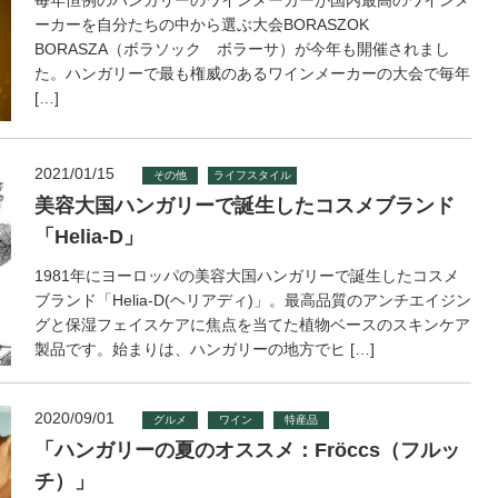
毎年恒例のハンガリーのワインメーカーが国内最高のワインメ
ーカーを自分たちの中から選ぶ大会BORASZOK
BORASZA（ボラソック ボラーサ）が今年も開催されまし
た。ハンガリーで最も権威のあるワインメーカーの大会で毎年
[…]
2021/01/15
その他
ライフスタイル
美容大国ハンガリーで誕生したコスメブランド
「Helia-D」
1981年にヨーロッパの美容大国ハンガリーで誕生したコスメ
ブランド「Helia-D(ヘリアディ)」。最高品質のアンチエイジン
グと保湿フェイスケアに焦点を当てた植物ベースのスキンケア
製品です。始まりは、ハンガリーの地方でヒ […]
2020/09/01
グルメ
ワイン
特産品
「ハンガリーの夏のオススメ：Fröccs（フルッ
チ）」