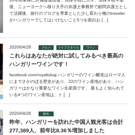
20年間軍隊に所属後退役後、法律学校に入学、法律学校卒業
後、ニューヨークへ移り大手の弁護士事務所で顧問弁護士とし
て活躍後、旅行のブログを専業とした少し変わり種のtraveler
がハンガリーでしてはいけないこと5つを面白お […]
2020/04/28
グルメ
ライフスタイル
ワイン
これらはあなたが絶対に試してみるべき最高の
ハンガリーワインです！
facebook.com/royaltokaji ハンガリーのワイン醸造はローマ人
にまでさかのぼる歴史があり、22のワイン産地があり、ハン
ガリーはかなり重要なワイン生産国です。 最もよく知られて
いる4つのワイン産地は、ト […]
2020/04/28
観光
昨年、ハンガリーを訪れた中国人観光客は合計
277,389人、前年比8.36％増加しました