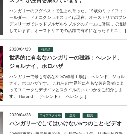
スライが注目を集めています。
ハンガリーのブダペストで生まれ育った、19歳のミッドフィ
ールダー、ドミニクショボスライは現在、オーストリアのブン
デスリーガでレッドブルザルツブルクのチームに所属して活動
しています。オーストリアでの活躍で有名になったドミニ […]
2020/04/29
特産品
世界的に有名なハンガリーの磁器：ヘレンド、
ジョルナイ、ホロハザ
ハンガリーで最も有名な3つの磁器工場は、ヘレンド、ジョル
ナイ、ホロハザです。 これらの世界的に有名な製造業者によ
ってユニークなデザインとスタイルのいくつかをご紹介しま
す。 Herend （ヘレンド） ヘレン […]
2020/04/28
ライフスタイル
歴史
観光
ハンガリーでしてはいけない5つのこと-ビデオ