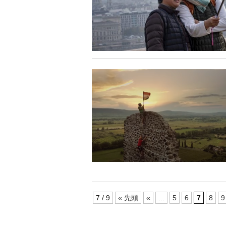
7 / 9
« 先頭
«
...
5
6
7
8
9