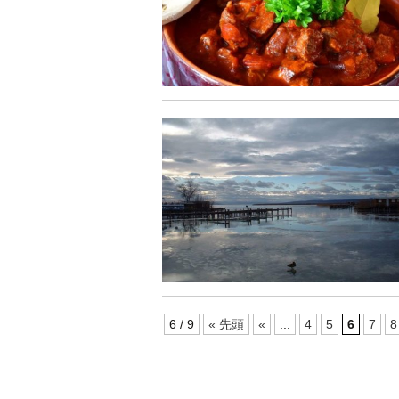
6 / 9
« 先頭
«
...
4
5
6
7
8