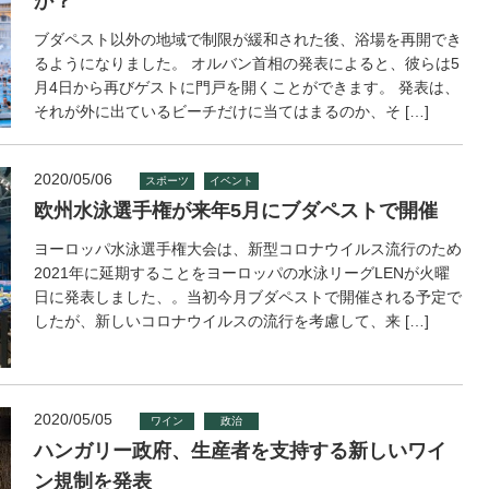
か？
ブダペスト以外の地域で制限が緩和された後、浴場を再開でき
るようになりました。 オルバン首相の発表によると、彼らは5
月4日から再びゲストに門戸を開くことができます。 発表は、
それが外に出ているビーチだけに当てはまるのか、そ […]
2020/05/06
スポーツ
イベント
欧州水泳選手権が来年5月にブダペストで開催
ヨーロッパ水泳選手権大会は、新型コロナウイルス流行のため
2021年に延期することをヨーロッパの水泳リーグLENが火曜
日に発表しました、。当初今月ブダペストで開催される予定で
したが、新しいコロナウイルスの流行を考慮して、来 […]
2020/05/05
ワイン
政治
ハンガリー政府、生産者を支持する新しいワイ
ン規制を発表